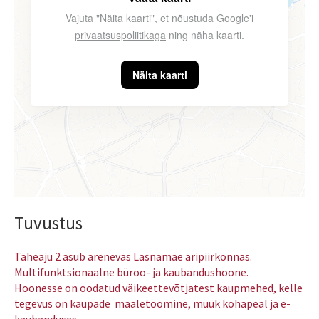
Vajuta "Näita kaarti", et nõustuda Google'i
privaatsuspoliitikaga
ning näha kaarti.
Näita kaarti
Tuvustus
Täheaju 2 asub arenevas Lasnamäe äripiirkonnas.
Multifunktsionaalne büroo- ja kaubandushoone.
Hoonesse on oodatud väikeettevõtjatest kaupmehed, kelle
tegevus on kaupade maaletoomine, müük kohapeal ja e-